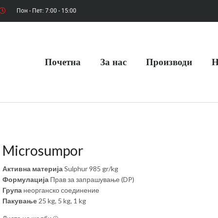
Пон - Пет: 7:00 - 15:00
Почетна
За нас
Производи
Н
Microsumpor
Активна материја
Sulphur 985 gr/kg
Формулација
Прав за запрашување (DP)
Група
неорганско соединение
Пакување
25 kg, 5 kg, 1 kg