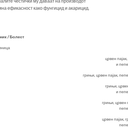
малите честички му даваат на производот
мна ефикасност како фунгицид и акарицид.
ник / Болест
лница
црвен пајак
и пеп
грињи, црвен пајак, пеп
грињи, црве
и пеп
грињи, црвен 
пеп
црвен пајак, 
пеп