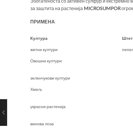
Збогатеноста со активен сулфур и екстремно 
за заштита на растенија
MICROSUMPOR
огро
ПРИМЕНА
Култура
Штет
житни култури
пепе
Овошни култури
зеленчукови култури
Хмељ
украсни растенија
винова лоза