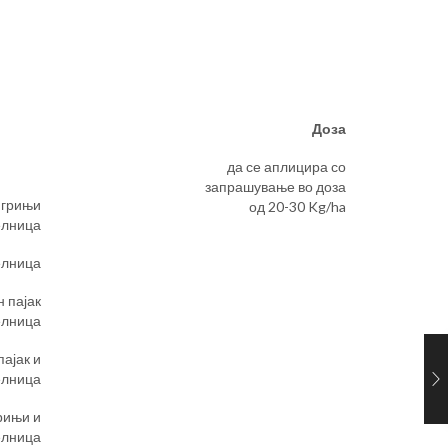
Доза
да се аплицира со
запрашување во доза
, грињи
од 20-30 Kg/ha
елница
елница
н пајак
елница
пајак и
елница
грињи и
елница