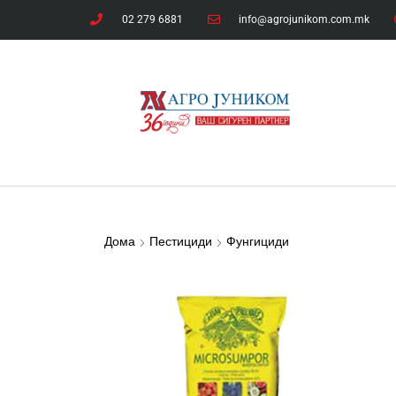
02 279 6881
info@agrojunikom.com.mk
Дома
Пестициди
Фунгициди