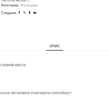
Листа на желби
Категорија:
Фунгициди
Сподели:
ОПИС
а повеќе места
ата на честичките и неговата способност