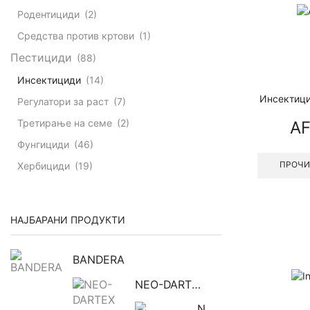
Родентициди
(2)
Средства против кртови
(1)
Пестициди
(88)
Инсектициди
(14)
Инсектиц
Регулатори за раст
(7)
Третирање на семе
(2)
AF
Фунгициди
(46)
ПРОЧИ
Хербициди
(19)
НАЈБАРАНИ ПРОДУКТИ
BANDERA
NEO-DARTEX
NUTRISUL K