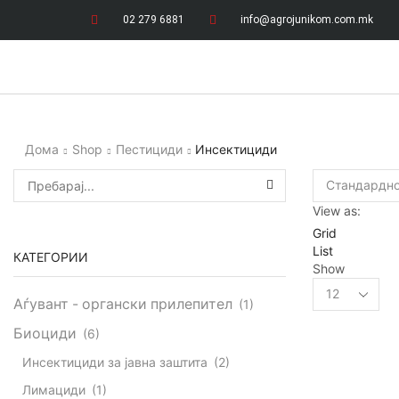
02 279 6881
info@agrojunikom.com.mk
Дома
Shop
Пестициди
Инсектициди
View as:
Grid
List
КАТЕГОРИИ
Show
Аѓувант - органски прилепител
(1)
Биоциди
(6)
Инсектициди за јавна заштита
(2)
Лимациди
(1)